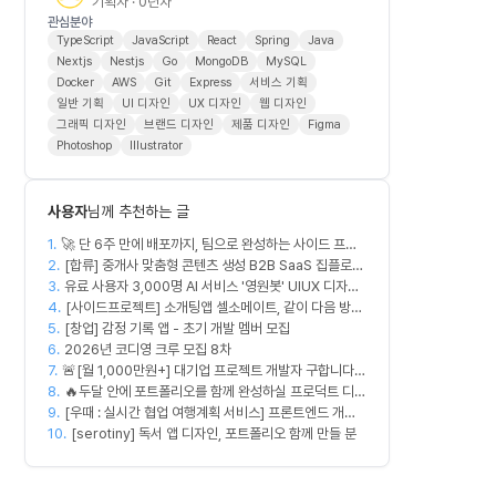
기획자 · 0년차
관심분야
TypeScript
JavaScript
React
Spring
Java
Nextjs
Nestjs
Go
MongoDB
MySQL
Docker
AWS
Git
Express
서비스 기획
일반 기획
UI 디자인
UX 디자인
웹 디자인
그래픽 디자인
브랜드 디자인
제품 디자인
Figma
Photoshop
Illustrator
사용자
님께 추천하는 글
1.
🚀 단 6주 만에 배포까지, 팀으로 완성하는 사이드 프로
2.
젝트 [스위프 웹 15기] 🚀
[합류] 중개사 맞춤형 콘텐츠 생성 B2B SaaS 집플로우
3.
과 함께 하실 멤버를 모집합니다!
유료 사용자 3,000명 AI 서비스 '영원봇' UIUX 디자인
4.
팀원 모집
[사이드프로젝트] 소개팅앱 셀소메이트, 같이 다음 방향
5.
[창업] 감정 기록 앱 - 초기 개발 멤버 모집
잡아볼 분 구합니다
6.
2026년 코디영 크루 모집 8차
7.
🚨[월 1,000만원+] 대기업 프로젝트 개발자 구합니다
8.
🚨
🔥두달 안에 포트폴리오를 함께 완성하실 프로덕트 디자
9.
이너를 찾습니다!🔥
[우때 : 실시간 협업 여행계획 서비스] 프론트엔드 개발
10.
자 팀원을 모집합니다
[serotiny] 독서 앱 디자인, 포트폴리오 함께 만들 분