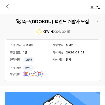
로그인
🚀 똑구(DDOKGU) 백엔드 개발자 모집
KEVIN
2026.02.15
모집 구분
프로젝트
진행 방식
온라인
모집 인원
1명
시작 예정
2026.03.01
연락 방법
예상 기간
장기
오픈톡
모집 분야
백엔드
사용 언어