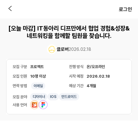
로그인
[오늘 마감] IT동아리 디프만에서 협업 경험&성장&
네트워킹을 함께할 팀원을 찾습니다.
클로버
2026.02.18
모집 구분
프로젝트
진행 방식
온/오프라인
모집 인원
10명 이상
시작 예정
2026.02.18
연락 방법
예상 기간
4개월
이메일
모집 분야
디자이너
IOS
안드로이드
사용 언어