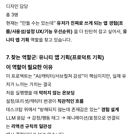
디자인 담당
총 3명
현재는 “만들 수는 있는데”
유저가 진짜로 쓰게 되는 앱 경험(흐
름/사용성/설정 UX/기능 우선순위)
을 더 탄탄히 잡고 싶어서,
유
니티 앱 기획
역할을 찾고 있습니다.
7. 찾는 역할군: 유니티 앱 기획(프로덕트 기획)
이 역할이 필요한 이유
이 프로젝트는 “AI/캐릭터/서브컬쳐 감성”이 핵심이지만, 실제 유
저가 느끼는 가치는 결국
처음 실행했을 때
막히지 않는 온보딩
설정/프리셋/캐릭터 변경이
직관적인 흐름
데스크탑 위에서 “방해되지 않는데 존재감은 있는”
경험 설계
LLM 응답 → 감정/행동 태그 → 애니메이션/표정으로 연결되
는
리액션 규칙의 일관성