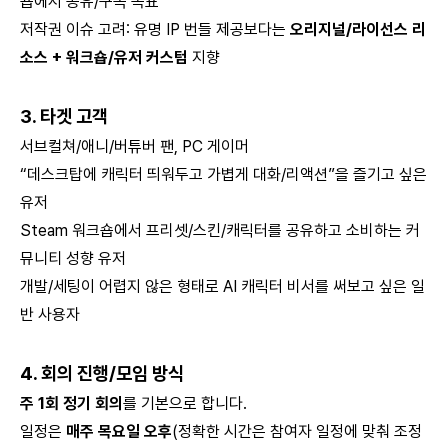
숍에서 공유/구독 목표
저작권 이슈 고려: 유명 IP 번들 제공보다는
오리지널/라이선스 리
소스 + 워크숍/유저 커스텀
지향
3. 타겟 고객
서브컬쳐/애니/버튜버 팬, PC 게이머
“데스크탑에 캐릭터 띄워두고 가볍게 대화/리액션”을 즐기고 싶은
유저
Steam 워크숍에서 프리셋/스킨/캐릭터를 공유하고 소비하는 커
뮤니티 성향 유저
개발/세팅이 어렵지 않은 형태로 AI 캐릭터 비서를 써보고 싶은 일
반 사용자
4. 회의 진행/모임 방식
주 1회 정기 회의
를 기본으로 합니다.
일정은
매주 목요일 오후
(정확한 시간은 참여자 일정에 맞춰 조정