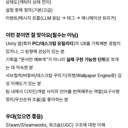
상태도(캐릭터 상태 전이)
설정 항목 정의(기본/고급)
이벤트/메시지 흐름(LLM 응답 → 태그 → 애니메이션 트리거)
이런 분이면 잘 맞아요(필수는 아님)
Unity 앱(특히
PC/데스크탑 유틸리티
)의 UX를 기획해본 경험이
있거나, 그 방향에 관심이 있는 분
기획을 “문서만 예쁘게”가 아니라
실제 구현 가능한 단위
로 쪼개
는 데 익숙한 분
서브컬쳐/버튜버/데스크탑 꾸미기(위젯/Wallpaper Engine류) 감
성 이해도가 있는 분
팀 내에서 디자인/개발 사이의 언어를 번역해주는 역할(요구사항
정리/우선순위 조율)을 좋아하는 분
우대(있으면 좋음)
Steam/Steamworks, 워크숍(UGC) 구조에 대한 이해