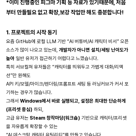
*이미 진행중인 피그마 기획 등 자료가 있기때문에, 처음
부터 만들필요 없고 확장,보강 작업만 해도 충분합니다!
1. 프로젝트의 시작 동기
요즘 GitHub에 로컬 LLM 기반 “AI 버튜버/AI 캐릭터 비서” 오픈
소스가 많이 나오고 있는데,
개발자가 아니면 설치/세팅 난이도가
높아
일반 유저가 접근하기 어렵다고 느꼈습니다.
특히 서브컬쳐 유저들은 “캐릭터를 띄워두고 가볍게 대화/리액
션”만 원해도
API 키/모델/마이크/렌더링/프롬프트 세팅 등 러닝커브가 커서 포
기하는 경우가 많습니다.
그래서
Windows에서 바로 실행되고, 설정은 최대한 단순하게
(프리셋 중심)
하되,
고급 유저는
Steam 창작마당(워크숍)
기반으로 캐릭터/프리셋
을 자유롭게 확장할 수 있는
“AI 데스크탑 캐릭터 유틸리티”를 만들고 있습니다.