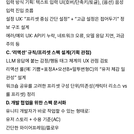
입력 방식 기획: 텍스트 입력 UI(호버/단축키/토글), (옵션) 음성
입력 진입 흐름
설정 UX: “프리셋 중심 간단 설정” + “고급 설정은 접어두기” 정
보 구조 설계
에러/예외 UX: API키 누락, 네트워크 오류, 모델 응답 지연, 과금
주의 등
C. ‘리액션’ 규칙/프리셋 스펙 설계(기획 관점)
LLM 응답에 붙는 감정/행동 태그 체계의 UX 관점 검토
리액션 룰(예: 기쁨=표정A+모션B+말투변형C)의 “유저 체감 일
관성” 설계
워크숍 공유를 고려한 프리셋 구성 단위/의존성(캐릭터 리소스 vs
룰 프리셋) 정리
D. 개발 협업을 위한 스펙 문서화
유니티 개발자가 바로 작업할 수 있는 형태로:
유저 스토리 + 수용 기준(AC)
간단한 와이어프레임/플로우