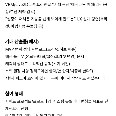
VRM/Live2D 파이프라인을 “기획 관점”에서라도 이해(리깅/표
정/모션 제약 감각)
“설정이 어려운 기능을 쉽게 보이게 만드는” UX 설계 경험(프리
셋, 마법사형 온보딩 등)
기대 산출물(예시)
MVP 범위 정의 + 백로그(노션/깃허브 이슈)
핵심 플로우(온보딩/대화/설정/프리셋 변경) 문서
캐릭터 상태도 + 리액션 규칙(초기 버전)
스펙 결정 사항 정리(“이건 한다/안 한다/나중에 한다”)
*현재 피그마 초안이 있기 때문에 이어서 작업해도 괜찮습니다
참여 형태
사이드 프로젝트/프로토타입 → 스팀 유틸리티 런칭을 목표로 단
계적으로 진행
주 1회 정기 미팅 + 비동기 협업 중심