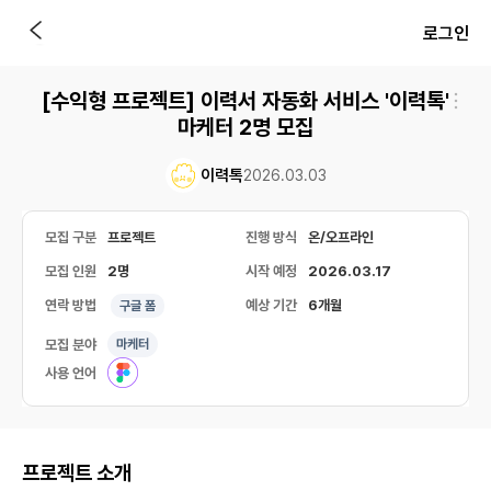
로그인
[수익형 프로젝트] 이력서 자동화 서비스 '이력톡'
마케터 2명 모집
이력톡
2026.03.03
모집 구분
프로젝트
진행 방식
온/오프라인
모집 인원
2명
시작 예정
2026.03.17
연락 방법
예상 기간
6개월
구글 폼
모집 분야
마케터
사용 언어
프로젝트 소개