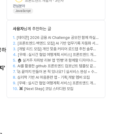
프론트엔드 개발자 · 3년차
관심분야
JavaScript
사용자
님께 추천하는 글
1.
[데이콘] 2026 금융 AI Challenge 공모전 함께 하실
2.
프론트엔드, 백엔드, 디자이너 구합니다!
[프론트엔드·백엔드 모집] AI 기반 업무기록 자동화 서비
공하
3.
스 MVP 개발
[개발 리드 모집] 개인 맞춤 커리어 로드맵 추천 솔루션
4.
커넥터즈의 백엔드 개발 엔지니어. 리드 개발자를 모집
[우때 : 실시간 협업 여행계획 서비스] 프론트엔드 개발
5.
합니다! (첫 버전 완성, AWS 크레딧 5,000$+ 활용 가
🏠 실거주 자취방 리뷰 앱 '찐빵'과 함께할 디자이너·마
자 팀원을 모집합니다
6.
능)
케터를 모십니다
AI를 활용한 github 프론트엔드 컴포넌트 템플릿 같이
지'
7.
🚀 끝까지 만들어 본 적 있나요? | 실서비스 완성 + 수익
만드실분
8.
창출 모임 💰
심리학 기반 AI 마음훈련 앱 - 기획,개발 멤버 모집
9.
[우때 : 실시간 협업 여행계획 서비스] 프론트엔드 개발
10.
자 팀원을 모집합니다
👾 [Next Step] 코딩 스터디원 모집
의