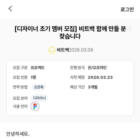
로그인
[디자이너 초기 멤버 모집] 비트백 함께 만들 분
찾습니다
비트백
2026.03.09
모집 구분
프로젝트
진행 방식
온/오프라인
모집 인원
1명
시작 예정
2026.03.23
연락 방법
예상 기간
3개월
오픈톡
모집 분야
디자이너
사용 언어
안녕하세요.