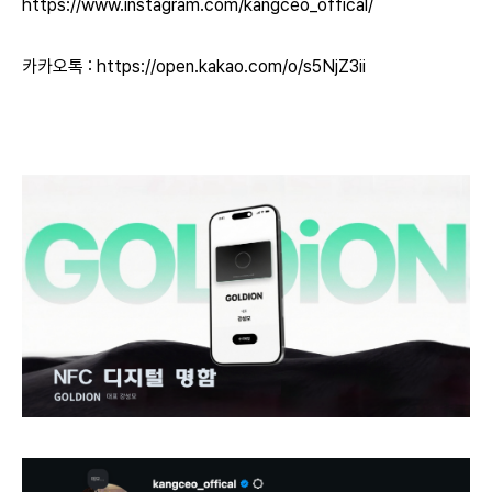
https://www.instagram.com/kangceo_offical/
카카오톡 :
https://open.kakao.com/o/s5NjZ3ii