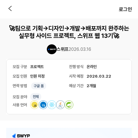
로그인
🚀팀으로 기획→디자인→개발→배포까지 완주하는
실무형 사이드 프로젝트, 스위프 웹 13기🚀
스위프
2026.03.16
모집 구분
프로젝트
진행 방식
온라인
모집 인원
인원 미정
시작 예정
2026.03.22
연락 방법
예상 기간
2개월
구글 폼
모집 분야
전체
사용 언어