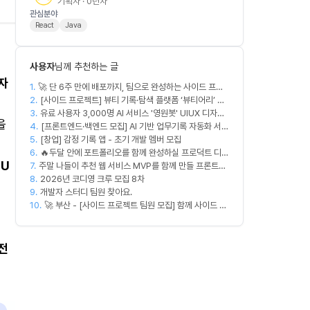
기획자 · 0년차
관심분야
React
Java
사용자
님께 추천하는 글
자
1.
🚀 단 6주 만에 배포까지, 팀으로 완성하는 사이드 프로
2.
젝트 [스위프 웹 15기] 🚀
[사이드 프로젝트] 뷰티 기록·탐색 플랫폼 ‘뷰티어리’ 디
3.
자이너·프론트엔드·백엔드 팀원을 모집합니다
유료 사용자 3,000명 AI 서비스 '영원봇' UIUX 디자인
을
4.
팀원 모집
[프론트엔드·백엔드 모집] AI 기반 업무기록 자동화 서비
5.
[창업] 감정 기록 앱 - 초기 개발 멤버 모집
스 MVP 개발
6.
🔥두달 안에 포트폴리오를 함께 완성하실 프로덕트 디자
할
U
7.
주말 나들이 추천 웹 서비스 MVP를 함께 만들 프론트엔
이너를 찾습니다!🔥
8.
드/디자이너 모집합니다
2026년 코디영 크루 모집 8차
9.
개발자 스터디 팀원 찾아요.
10.
🚀 부산 - [사이드 프로젝트 팀원 모집] 함께 사이드 프
로젝트 진행할 팀원 모집합니다. 🚀
전