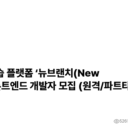
습 플랫폼 ‘뉴브랜치(New
프론트엔드 개발자 모집 (원격/파트
526