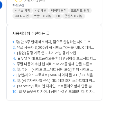
기획자 · 2년차
관심분야
서비스 기획
사업개발
데이터 분석
프로덕트 관리
UX 디자인
브랜드 마케팅
PR
콘텐츠 마케팅
사용자
님께 추천하는 글
1.
🚀 단 6주 만에 배포까지, 팀으로 완성하는 사이드 프로
2.
젝트 [스위프 웹 15기] 🚀
유료 사용자 3,000명 AI 서비스 '영원봇' UIUX 디자인
3.
팀원 모집
[창업] 감정 기록 앱 - 초기 개발 멤버 모집
4.
🔥두달 안에 포트폴리오를 함께 완성하실 프로덕트 디
5.
주말 나들이 추천 웹 서비스 MVP를 함께 만들 프론트엔
자이너를 찾습니다!🔥
6.
드/디자이너 모집합니다
🚀 부산 - [사이드 프로젝트 팀원 모집] 함께 사이드 프
7.
[창업/사이드프로젝트] MVP 데이터 들고 UI/UX 처음부
로젝트 진행할 팀원 모집합니다. 🚀
8.
터 다시 짤 'PM 겸 프로덕트 디자이너' 구합니다
🚀 [정부지원사업 선정] 에듀테크 초기 스타트업과 함께
9.
할 디자이너/기획자/마케터 크루 모집합니다!
[serotiny] 독서 앱 디자인, 포트폴리오 함께 만들 분
10.
앱 펫 플랫폼 디자이너 팀원 1~2명 모집합니다. 디자인
범위는 한분씩 아바타 디자인,앱 디자인 맡습니다 혼자
서 둘다 하셔도 합니다!