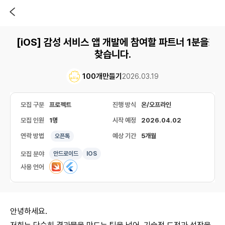
[iOS] 감성 서비스 앱 개발에 참여할 파트너 1분을
찾습니다.
100개만들기
2026.03.19
모집 구분
프로젝트
진행 방식
온/오프라인
모집 인원
1명
시작 예정
2026.04.02
연락 방법
예상 기간
5개월
오픈톡
모집 분야
안드로이드
IOS
사용 언어
안녕하세요.