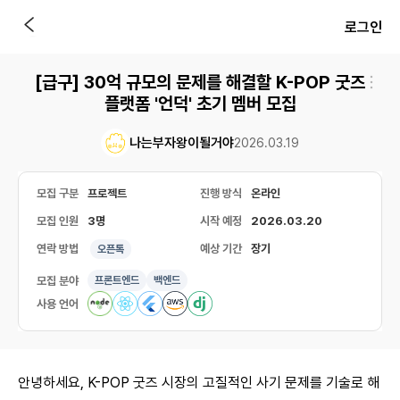
로그인
[급구] 30억 규모의 문제를 해결할 K-POP 굿즈
플랫폼 '언덕' 초기 멤버 모집
나는부자왕이될거야
2026.03.19
모집 구분
프로젝트
진행 방식
온라인
모집 인원
3명
시작 예정
2026.03.20
연락 방법
예상 기간
장기
오픈톡
모집 분야
프론트엔드
백엔드
사용 언어
안녕하세요, K-POP 굿즈 시장의 고질적인 사기 문제를 기술로 해