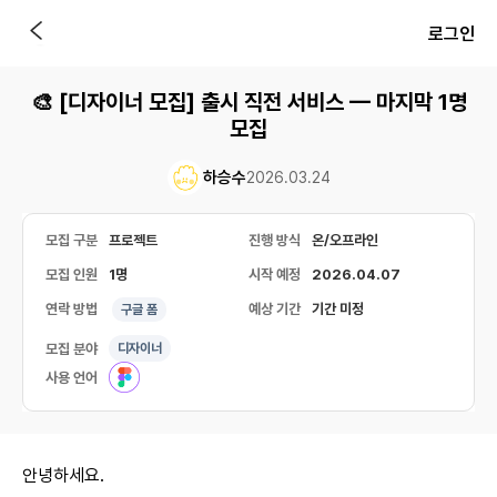
로그인
🎨 [디자이너 모집] 출시 직전 서비스 — 마지막 1명
모집
하승수
2026.03.24
모집 구분
프로젝트
진행 방식
온/오프라인
모집 인원
1명
시작 예정
2026.04.07
연락 방법
예상 기간
기간 미정
구글 폼
모집 분야
디자이너
사용 언어
안녕하세요.