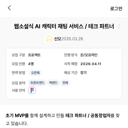
로그인
웹소설식 AI 캐릭터 채팅 서비스 / 테크 파트너
신오
2026.03.28
모집 구분
프로젝트
진행 방식
온/오프라인
모집 인원
4명
시작 예정
2026.04.11
연락 방법
예상 기간
장기
오픈톡
모집 분야
프론트엔드
백엔드
전체
사용 언어
초기 MVP를
함께 설계하고 만들
테크 파트너 / 공동창업자
를 찾
고 있습니다.