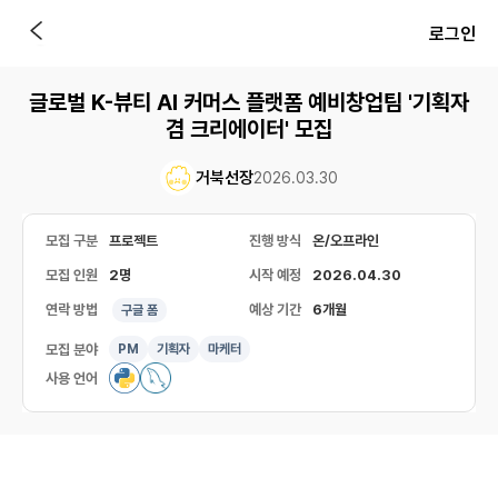
로그인
글로벌 K-뷰티 AI 커머스 플랫폼 예비창업팀 '기획자
겸 크리에이터' 모집
거북선장
2026.03.30
모집 구분
프로젝트
진행 방식
온/오프라인
모집 인원
2명
시작 예정
2026.04.30
연락 방법
예상 기간
6개월
구글 폼
모집 분야
PM
기획자
마케터
사용 언어