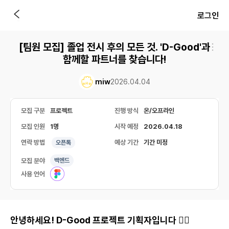
로그인
[팀원 모집] 졸업 전시 후의 모든 것. 'D-Good'과
함께할 파트너를 찾습니다!
miw
2026.04.04
모집 구분
프로젝트
진행 방식
온/오프라인
모집 인원
1명
시작 예정
2026.04.18
연락 방법
예상 기간
기간 미정
오픈톡
모집 분야
백엔드
사용 언어
안녕하세요! D-Good 프로젝트 기획자입니다 🙇‍♂️