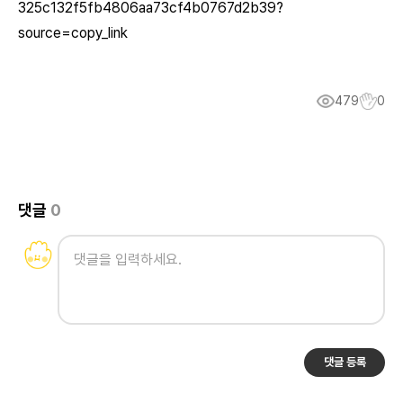
325c132f5fb4806aa73cf4b0767d2b39?
source=copy_link
479
0
댓글
0
댓글 등록