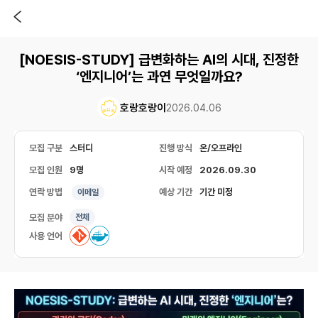
[NOESIS-STUDY] 급변화하는 AI의 시대, 진정한
‘엔지니어’는 과연 무엇일까요?
호랑호랑이
2026.04.06
모집 구분
스터디
진행 방식
온/오프라인
모집 인원
9명
시작 예정
2026.09.30
연락 방법
예상 기간
기간 미정
이메일
모집 분야
전체
사용 언어