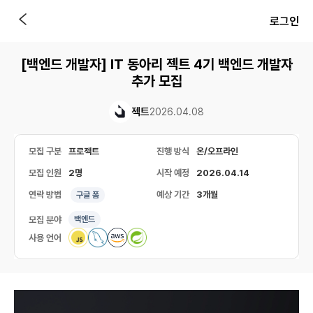
로그인
[백엔드 개발자] IT 동아리 젝트 4기 백엔드 개발자
추가 모집
젝트
2026.04.08
모집 구분
프로젝트
진행 방식
온/오프라인
모집 인원
2명
시작 예정
2026.04.14
연락 방법
예상 기간
3개월
구글 폼
모집 분야
백엔드
사용 언어