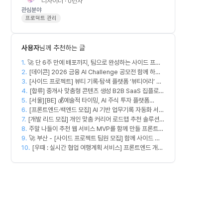
디자이너 · 0년차
관심분야
프로덕트 관리
사용자
님께 추천하는 글
1.
🚀 단 6주 만에 배포까지, 팀으로 완성하는 사이드 프로
2.
젝트 [스위프 웹 15기] 🚀
[데이콘] 2026 금융 AI Challenge 공모전 함께 하실
3.
프론트엔드, 백엔드, 디자이너 구합니다!
[사이드 프로젝트] 뷰티 기록·탐색 플랫폼 ‘뷰티어리’ 디
4.
자이너·프론트엔드·백엔드 팀원을 모집합니다
[합류] 중개사 맞춤형 콘텐츠 생성 B2B SaaS 집플로우
5.
[서울][BE] 💰예술적 타이밍, AI 주식 투자 플랫폼
과 함께 하실 멤버를 모집합니다!
6.
(Spring)
[프론트엔드·백엔드 모집] AI 기반 업무기록 자동화 서비
7.
[개발 리드 모집] 개인 맞춤 커리어 로드맵 추천 솔루션
스 MVP 개발
8.
커넥터즈의 백엔드 개발 엔지니어. 리드 개발자를 모집합
주말 나들이 추천 웹 서비스 MVP를 함께 만들 프론트엔
9.
니다! (첫 버전 완성, AWS 크레딧 5,000$+ 활용 가능)
드/디자이너 모집합니다
🚀 부산 - [사이드 프로젝트 팀원 모집] 함께 사이드 프
10.
로젝트 진행할 팀원 모집합니다. 🚀
[우때 : 실시간 협업 여행계획 서비스] 프론트엔드 개발
자 팀원을 모집합니다