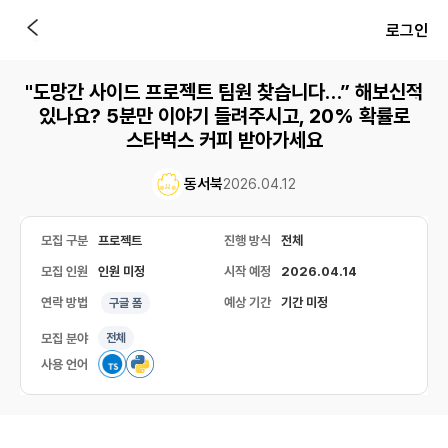
로그인
"도망간 사이드 프로젝트 팀원 찾습니다…” 해보신적
있나요? 5분만 이야기 들려주시고, 20% 확률로
스타벅스 커피 받아가세요
동서북
2026.04.12
모집 구분
프로젝트
진행 방식
전체
모집 인원
인원 미정
시작 예정
2026.04.14
연락 방법
예상 기간
기간 미정
구글 폼
모집 분야
전체
사용 언어