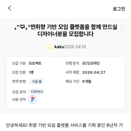
로그인
₊⁺♡̶₊⁺찐취향 기반 모임 플랫폼을 함께 만드실
디자이너분을 모집합니다
kaku
2026.04.16
모집 구분
프로젝트
진행 방식
온/오프라인
모집 인원
1명
시작 예정
2026.04.27
연락 방법
예상 기간
6개월
구글 폼
모집 분야
디자이너
사용 언어
안녕하세요! 취향 기반 모임 플랫폼 서비스를 기획 중인 8년차 기