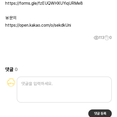
https://forms.gle/fzEUQWHXUYiqURMe8
🚨문의
https://open.kakao.com/o/sekdkUni
113
0
댓글
0
댓글 등록