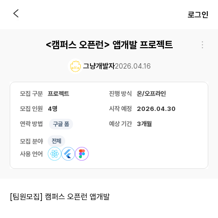
로그인
<캠퍼스 오픈런> 앱개발 프로젝트
그냥개발자
2026.04.16
모집 구분
프로젝트
진행 방식
온/오프라인
모집 인원
4명
시작 예정
2026.04.30
연락 방법
예상 기간
3개월
구글 폼
모집 분야
전체
사용 언어
[팀원모집] 캠퍼스 오픈런 앱개발