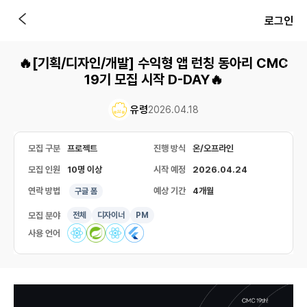
로그인
🔥[기획/디자인/개발] 수익형 앱 런칭 동아리 CMC
19기 모집 시작 D-DAY🔥
유령
2026.04.18
모집 구분
프로젝트
진행 방식
온/오프라인
모집 인원
10명 이상
시작 예정
2026.04.24
연락 방법
예상 기간
4개월
구글 폼
모집 분야
전체
디자이너
PM
사용 언어