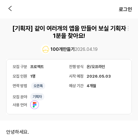
로그인
[기획자] 같이 여러개의 앱을 만들어 보실 기획자
1분을 찾아요!
100개만들기
2026.04.19
모집 구분
프로젝트
진행 방식
온/오프라인
모집 인원
1명
시작 예정
2026.05.03
연락 방법
예상 기간
4개월
오픈톡
모집 분야
기획자
사용 언어
안녕하세요.