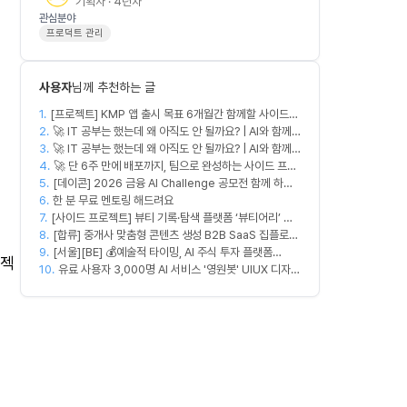
기획자 · 4년차
관심분야
프로덕트 관리
사용자
님께 추천하는 글
1.
[프로젝트] KMP 앱 출시 목표 6개월간 함께할 사이드
2.
프로젝트 팀원 모집
🚀 IT 공부는 했는데 왜 아직도 안 될까요? | AI와 함께
3.
실무 중심 IT 모임 🤖
🚀 IT 공부는 했는데 왜 아직도 안 될까요? | AI와 함께
4.
실무 중심 IT 모임 🤖
🚀 단 6주 만에 배포까지, 팀으로 완성하는 사이드 프로
5.
[데이콘] 2026 금융 AI Challenge 공모전 함께 하실
젝트 [스위프 웹 15기] 🚀
6.
프론트엔드, 백엔드, 디자이너 구합니다!
한 분 무료 멘토링 해드려요
7.
[사이드 프로젝트] 뷰티 기록·탐색 플랫폼 ‘뷰티어리’ 디
8.
자이너·프론트엔드·백엔드 팀원을 모집합니다
[합류] 중개사 맞춤형 콘텐츠 생성 B2B SaaS 집플로우
9.
과 함께 하실 멤버를 모집합니다!
[서울][BE] 💰예술적 타이밍, AI 주식 투자 플랫폼
로젝
10.
(Spring)
유료 사용자 3,000명 AI 서비스 '영원봇' UIUX 디자인
팀원 모집