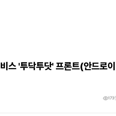
 서비스 '투닥투닷' 프론트(안드로이
173