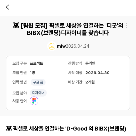
👾 [팀원 모집] 픽셀로 세상을 연결하는 '디굿'의
BIBX(브랜딩)디자이너를 찾습니다
miw
2026.04.24
모집 구분
프로젝트
진행 방식
온라인
모집 인원
1명
시작 예정
2026.04.30
연락 방법
예상 기간
2개월
구글 폼
모집 분야
디자이너
사용 언어
👾 픽셀로 세상을 연결하는 'D-Good'의 BIBX(브랜딩)