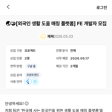
로그인
🌏🤝[외국인 생활 도움 매칭 플랫폼] FE 개발자 모집
제짜
2026.05.03
모집 구분
프로젝트
진행 방식
전체
모집 인원
2명
시작 예정
2026.05.17
연락 방법
예상 기간
2개월
구글 폼
모집 분야
프론트엔드
사용 언어
안녕하세요! 🙂
저희 팀은 '한국에 사는 외국인을 위한 생활 도움 매칭 플랫폼'을