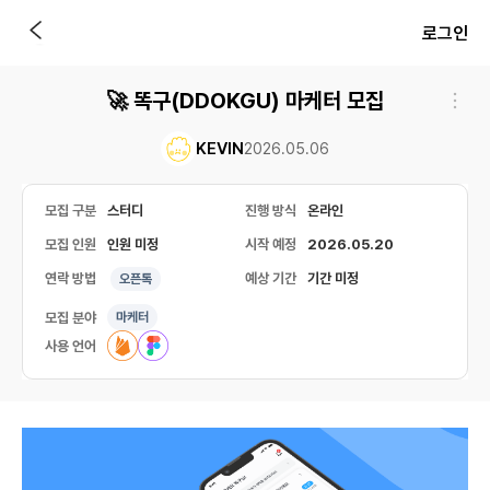
로그인
🚀 똑구(DDOKGU) 마케터 모집
KEVIN
2026.05.06
모집 구분
스터디
진행 방식
온라인
모집 인원
인원 미정
시작 예정
2026.05.20
연락 방법
예상 기간
기간 미정
오픈톡
모집 분야
마케터
사용 언어