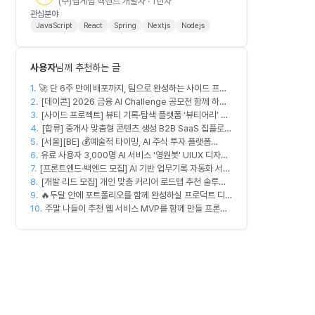
(주)엠게임 백엔드 개발자 · 1년차
관심분야
JavaScript
React
Spring
Nextjs
Nodejs
사용자
님께 추천하는 글
1.
🚀 단 6주 만에 배포까지, 팀으로 완성하는 사이드 프로
2.
젝트 [스위프 웹 15기] 🚀
[데이콘] 2026 금융 AI Challenge 공모전 함께 하실
3.
프론트엔드, 백엔드, 디자이너 구합니다!
[사이드 프로젝트] 뷰티 기록·탐색 플랫폼 ‘뷰티어리’ 디
4.
자이너·프론트엔드·백엔드 팀원을 모집합니다
[합류] 중개사 맞춤형 콘텐츠 생성 B2B SaaS 집플로우
5.
[서울][BE] 💰예술적 타이밍, AI 주식 투자 플랫폼
과 함께 하실 멤버를 모집합니다!
6.
(Spring)
유료 사용자 3,000명 AI 서비스 '영원봇' UIUX 디자인
7.
[프론트엔드·백엔드 모집] AI 기반 업무기록 자동화 서비
팀원 모집
8.
스 MVP 개발
[개발 리드 모집] 개인 맞춤 커리어 로드맵 추천 솔루션
9.
커넥터즈의 백엔드 개발 엔지니어. 리드 개발자를 모집
🔥두달 안에 포트폴리오를 함께 완성하실 프로덕트 디자
10.
합니다! (첫 버전 완성, AWS 크레딧 5,000$+ 활용 가
이너를 찾습니다!🔥
주말 나들이 추천 웹 서비스 MVP를 함께 만들 프론트
능)
엔드/디자이너 모집합니다