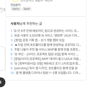
안드로이드 개발자 · 4년차
관심분야
Kotlin
Swift
1
사용자
님께 추천하는 글
1.
🚀 단 6주 만에 배포까지, 팀으로 완성하는 사이드 프로
2.
젝트 [스위프 웹 15기] 🚀
유료 사용자 3,000명 AI 서비스 '영원봇' UIUX 디자인
3.
팀원 모집
[창업] 감정 기록 앱 - 초기 개발 멤버 모집
4.
🔥두달 안에 포트폴리오를 함께 완성하실 프로덕트 디
5.
주말 나들이 추천 웹 서비스 MVP를 함께 만들 프론트엔
자이너를 찾습니다!🔥
6.
드/디자이너 모집합니다
🚀 부산 - [사이드 프로젝트 팀원 모집] 함께 사이드 프
7.
[창업/사이드프로젝트] MVP 데이터 들고 UI/UX 처음부
로젝트 진행할 팀원 모집합니다. 🚀
8.
터 다시 짤 'PM 겸 프로덕트 디자이너' 구합니다
🚀 [정부지원사업 선정] 에듀테크 초기 스타트업과 함께
9.
할 디자이너/기획자/마케터 크루 모집합니다!
[serotiny] 독서 앱 디자인, 포트폴리오 함께 만들 분
10.
앱 펫 플랫폼 디자이너 팀원 1~2명 모집합니다. 디자인
범위는 한분씩 아바타 디자인,앱 디자인 맡습니다 혼자
록
서 둘다 하셔도 합니다!