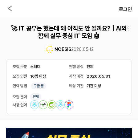
로그인
🚀 IT 공부는 했는데 왜 아직도 안 될까요? | AI와
함께 실무 중심 IT 모임 🤖
NOESIS
2026.05.12
모집 구분
스터디
진행 방식
전체
모집 인원
10명 이상
시작 예정
2026.05.31
연락 방법
예상 기간
기간 미정
구글 폼
모집 분야
전체
사용 언어