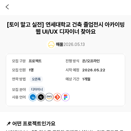
[토이 말고 실전] 연세대학교 건축 졸업전시 아카이빙
웹 UI/UX 디자이너 찾아요
해풀
2026.05.13
모집 구분
프로젝트
진행 방식
온/오프라인
모집 인원
1명
시작 예정
2026.05.22
연락 방법
예상 기간
1개월
오픈톡
모집 분야
디자이너
사용 언어
📌 어떤 프로젝트인가요