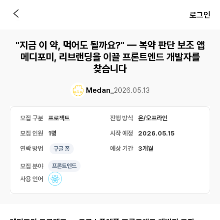
로그인
"지금 이 약, 먹어도 될까요?" — 복약 판단 보조 앱
메디포미, 리브랜딩을 이끌 프론트엔드 개발자를
찾습니다
Medan_
2026.05.13
모집 구분
프로젝트
진행 방식
온/오프라인
모집 인원
1명
시작 예정
2026.05.15
연락 방법
예상 기간
3개월
구글 폼
모집 분야
프론트엔드
사용 언어