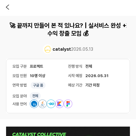
🚀 끝까지 만들어 본 적 있나요? | 실서비스 완성 +
수익 창출 모임 💰
catalyst
2026.05.13
모집 구분
프로젝트
진행 방식
전체
모집 인원
10명 이상
시작 예정
2026.05.31
연락 방법
예상 기간
기간 미정
구글 폼
모집 분야
전체
사용 언어