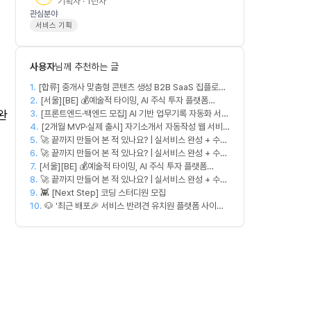
기획자 · 1년차
관심분야
서비스 기획
사용자
님께 추천하는 글
1.
[합류] 중개사 맞춤형 콘텐츠 생성 B2B SaaS 집플로우
2.
과 함께 하실 멤버를 모집합니다!
[서울][BE] 💰예술적 타이밍, AI 주식 투자 플랫폼
완
3.
(Spring)
[프론트엔드·백엔드 모집] AI 기반 업무기록 자동화 서비
4.
스 MVP 개발
[2개월 MVP·실제 출시] 자기소개서 자동작성 웹 서비
5.
🚀 끝까지 만들어 본 적 있나요? | 실서비스 완성 + 수익
스 디자이너·프론트엔드·백엔드·AI 엔지니어 모집
6.
창출 모임 💰
🚀 끝까지 만들어 본 적 있나요? | 실서비스 완성 + 수익
7.
[서울][BE] 💰예술적 타이밍, AI 주식 투자 플랫폼
창출 모임 💰
8.
(Spring)
🚀 끝까지 만들어 본 적 있나요? | 실서비스 완성 + 수익
9.
창출 모임 💰
👾 [Next Step] 코딩 스터디원 모집
10.
🐶 '최근 배포🎉 서비스 반려견 유치원 플랫폼 사이드
프로젝트' 충원