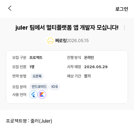
로그인
juler 팀에서 멀티플랫폼 앱 개발자 모십니다!
쩌로링
2026.05.15
모집 구분
프로젝트
진행 방식
온라인
모집 인원
1명
시작 예정
2026.05.29
연락 방법
예상 기간
장기
오픈톡
모집 분야
안드로이드
IOS
사용 언어
프로젝트명 : 줄러(Juler)