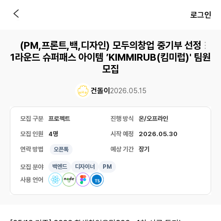
로그인
(PM,프론트,백,디자인) 모두의창업 중기부 선정
1라운드 슈퍼패스 아이템 ’KIMMIRUB(킴미럽)' 팀원
모집
건돌이
2026.05.15
모집 구분
프로젝트
진행 방식
온/오프라인
모집 인원
4명
시작 예정
2026.05.30
연락 방법
예상 기간
장기
오픈톡
모집 분야
백엔드
디자이너
PM
사용 언어