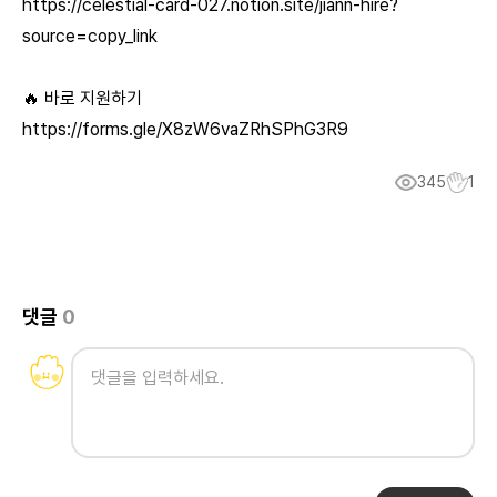
https://celestial-card-027.notion.site/jiann-hire?
source=copy_link
🔥 바로 지원하기
https://forms.gle/X8zW6vaZRhSPhG3R9
345
1
댓글
0