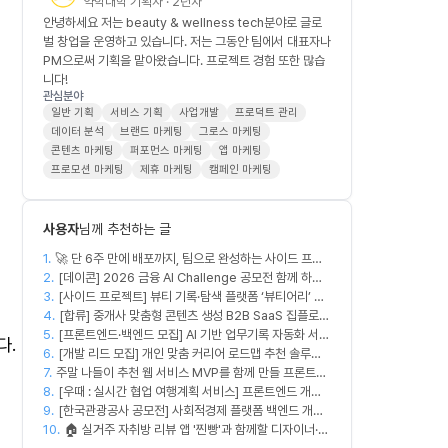
약학대학 기획자 · 2년차
안녕하세요 저는 beauty & wellness tech분야로 글로
벌 창업을 운영하고 있습니다. 저는 그동안 팀에서 대표자나
PM으로써 기획을 맡아왔습니다. 프로젝트 경험 또한 많습
니다!
관심분야
일반 기획
서비스 기획
사업개발
프로덕트 관리
데이터 분석
브랜드 마케팅
그로스 마케팅
콘텐츠 마케팅
퍼포먼스 마케팅
앱 마케팅
프로모션 마케팅
제휴 마케팅
캠페인 마케팅
사용자
님께 추천하는 글
1.
🚀 단 6주 만에 배포까지, 팀으로 완성하는 사이드 프로
2.
젝트 [스위프 웹 15기] 🚀
[데이콘] 2026 금융 AI Challenge 공모전 함께 하실
3.
프론트엔드, 백엔드, 디자이너 구합니다!
[사이드 프로젝트] 뷰티 기록·탐색 플랫폼 ‘뷰티어리’ 디
4.
자이너·프론트엔드·백엔드 팀원을 모집합니다
[합류] 중개사 맞춤형 콘텐츠 생성 B2B SaaS 집플로우
5.
[프론트엔드·백엔드 모집] AI 기반 업무기록 자동화 서비
과 함께 하실 멤버를 모집합니다!
다.
6.
스 MVP 개발
[개발 리드 모집] 개인 맞춤 커리어 로드맵 추천 솔루션
7.
주말 나들이 추천 웹 서비스 MVP를 함께 만들 프론트엔
커넥터즈의 백엔드 개발 엔지니어. 리드 개발자를 모집
8.
드/디자이너 모집합니다
합니다! (첫 버전 완성, AWS 크레딧 5,000$+ 활용 가
[우때 : 실시간 협업 여행계획 서비스] 프론트엔드 개발
9.
능)
자 팀원을 모집합니다
[한국관광공사 공모전] 사회적경제 플랫폼 백엔드 개발
10.
🏠 실거주 자취방 리뷰 앱 '찐빵'과 함께할 디자이너·마
자 PM (API 및 스택)(개발언어무관)