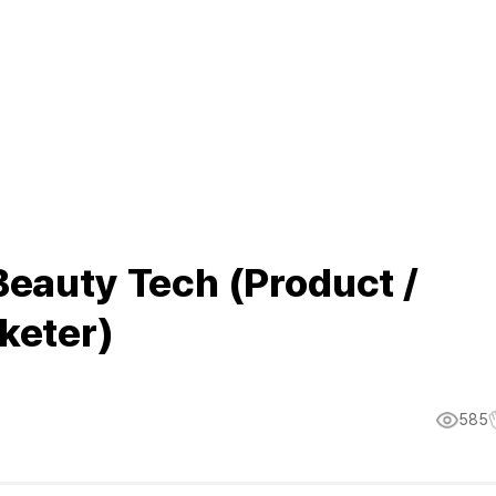
Beauty Tech (Product /
keter)
585