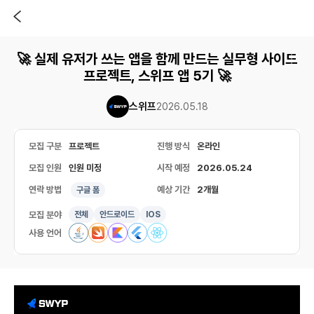
🚀 실제 유저가 쓰는 앱을 함께 만드는 실무형 사이드
프로젝트, 스위프 앱 5기 🚀
스위프
2026.05.18
모집 구분
프로젝트
진행 방식
온라인
모집 인원
인원 미정
시작 예정
2026.05.24
연락 방법
예상 기간
2개월
구글 폼
모집 분야
전체
안드로이드
IOS
사용 언어