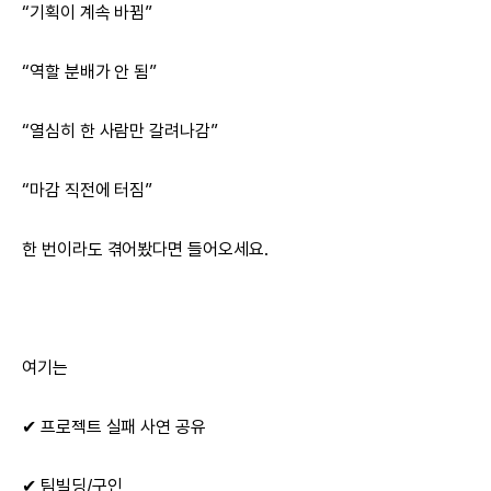
“기획이 계속 바뀜”
“역할 분배가 안 됨”
“열심히 한 사람만 갈려나감”
“마감 직전에 터짐”
한 번이라도 겪어봤다면 들어오세요.
여기는
✔ 프로젝트 실패 사연 공유
✔ 팀빌딩/구인