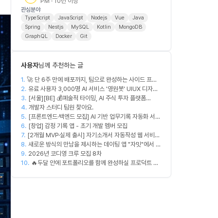
PM · 10년 이상
관심분야
TypeScript
JavaScript
Nodejs
Vue
Java
Spring
Nestjs
MySQL
Kotlin
MongoDB
GraphQL
Docker
Git
사용자
님께 추천하는 글
1.
🚀 단 6주 만에 배포까지, 팀으로 완성하는 사이드 프로
2.
젝트 [스위프 웹 15기] 🚀
유료 사용자 3,000명 AI 서비스 '영원봇' UIUX 디자인
3.
팀원 모집
[서울][BE] 💰예술적 타이밍, AI 주식 투자 플랫폼
4.
(Spring)
개발자 스터디 팀원 찾아요.
5.
[프론트엔드·백엔드 모집] AI 기반 업무기록 자동화 서비
6.
스 MVP 개발
[창업] 감정 기록 앱 - 초기 개발 멤버 모집
7.
[2개월 MVP·실제 출시] 자기소개서 자동작성 웹 서비스
8.
디자이너·프론트엔드·백엔드·AI 엔지니어 모집
새로운 방식의 만남을 제시하는 데이팅 앱 "자밋"에서 개
9.
발자를 모십니다.
2026년 코디영 크루 모집 8차
10.
🔥두달 안에 포트폴리오를 함께 완성하실 프로덕트 디
자이너를 찾습니다!🔥