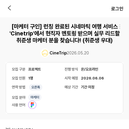
로그인
[마케터 구인] 런칭 완료된 시네마틱 여행 서비스
'Cinetrip'에서 현직자 멘토링 받으며 실무 리드할
취준생 마케터 분을 찾습니다! (취준생 우대)
CineTrip
2026.05.20
모집 구분
프로젝트
진행 방식
온/오프라인
모집 인원
1명
시작 예정
2026.06.06
연락 방법
예상 기간
기간 미정
오픈톡
모집 분야
마케터
사용 언어