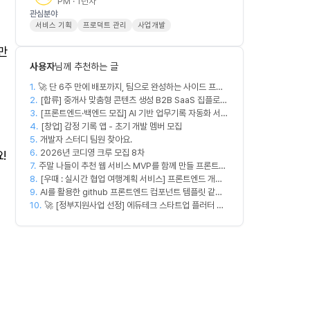
PM · 1년차
관심분야
서비스 기획
프로덕트 관리
사업개발
만
사용자
님께 추천하는 글
1.
🚀 단 6주 만에 배포까지, 팀으로 완성하는 사이드 프로
2.
젝트 [스위프 웹 15기] 🚀
[합류] 중개사 맞춤형 콘텐츠 생성 B2B SaaS 집플로우
3.
과 함께 하실 멤버를 모집합니다!
[프론트엔드·백엔드 모집] AI 기반 업무기록 자동화 서비
4.
스 MVP 개발
[창업] 감정 기록 앱 - 초기 개발 멤버 모집
5.
개발자 스터디 팀원 찾아요.
6.
2026년 코디영 크루 모집 8차
!
7.
주말 나들이 추천 웹 서비스 MVP를 함께 만들 프론트엔
8.
드/디자이너 모집합니다
[우때 : 실시간 협업 여행계획 서비스] 프론트엔드 개발
9.
자 팀원을 모집합니다
AI를 활용한 github 프론트엔드 컴포넌트 템플릿 같이
10.
만드실분
🚀 [정부지원사업 선정] 에듀테크 스타트업 플러터 개
발자를 모십니다!