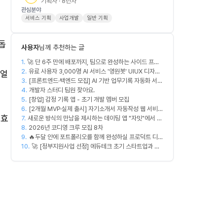
기획자 · 8년차
관심분야
서비스 기획
사업개발
일반 기획
돕
사용자
님께 추천하는 글
1.
🚀 단 6주 만에 배포까지, 팀으로 완성하는 사이드 프로
2.
젝트 [스위프 웹 15기] 🚀
유료 사용자 3,000명 AI 서비스 '영원봇' UIUX 디자인
 얼
3.
팀원 모집
[프론트엔드·백엔드 모집] AI 기반 업무기록 자동화 서비
4.
스 MVP 개발
개발자 스터디 팀원 찾아요.
5.
[창업] 감정 기록 앱 - 초기 개발 멤버 모집
6.
[2개월 MVP·실제 출시] 자기소개서 자동작성 웹 서비스
 효
7.
새로운 방식의 만남을 제시하는 데이팅 앱 "자밋"에서 개
디자이너·프론트엔드·백엔드·AI 엔지니어 모집
8.
발자를 모십니다.
2026년 코디영 크루 모집 8차
9.
🔥두달 안에 포트폴리오를 함께 완성하실 프로덕트 디자
10.
이너를 찾습니다!🔥
🚀 [정부지원사업 선정] 에듀테크 초기 스타트업과 함
께할 디자이너/기획자/마케터 크루 모집합니다!