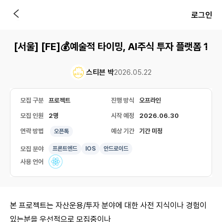
로그인
[서울] [FE]💰예술적 타이밍, AI주식 투자 플랫폼 1
스티븐 박
2026.05.22
모집 구분
프로젝트
진행 방식
오프라인
모집 인원
2명
시작 예정
2026.06.30
연락 방법
예상 기간
기간 미정
오픈톡
모집 분야
프론트엔드
IOS
안드로이드
사용 언어
본 프로젝트는 자산운용/투자 분야에 대한 사전 지식이나 경험이
있는분을 우선적으로 모집중이나