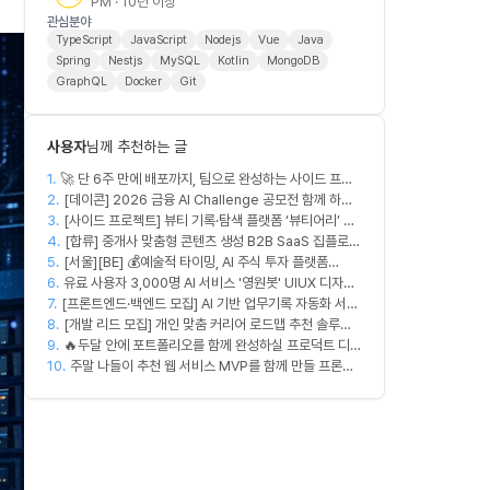
PM · 10년 이상
관심분야
TypeScript
JavaScript
Nodejs
Vue
Java
Spring
Nestjs
MySQL
Kotlin
MongoDB
GraphQL
Docker
Git
사용자
님께 추천하는 글
1.
🚀 단 6주 만에 배포까지, 팀으로 완성하는 사이드 프로
2.
젝트 [스위프 웹 15기] 🚀
[데이콘] 2026 금융 AI Challenge 공모전 함께 하실
3.
프론트엔드, 백엔드, 디자이너 구합니다!
[사이드 프로젝트] 뷰티 기록·탐색 플랫폼 ‘뷰티어리’ 디
4.
자이너·프론트엔드·백엔드 팀원을 모집합니다
[합류] 중개사 맞춤형 콘텐츠 생성 B2B SaaS 집플로우
5.
[서울][BE] 💰예술적 타이밍, AI 주식 투자 플랫폼
과 함께 하실 멤버를 모집합니다!
6.
(Spring)
유료 사용자 3,000명 AI 서비스 '영원봇' UIUX 디자인
7.
[프론트엔드·백엔드 모집] AI 기반 업무기록 자동화 서비
팀원 모집
8.
스 MVP 개발
[개발 리드 모집] 개인 맞춤 커리어 로드맵 추천 솔루션
9.
커넥터즈의 백엔드 개발 엔지니어. 리드 개발자를 모집
🔥두달 안에 포트폴리오를 함께 완성하실 프로덕트 디자
10.
합니다! (첫 버전 완성, AWS 크레딧 5,000$+ 활용 가
이너를 찾습니다!🔥
주말 나들이 추천 웹 서비스 MVP를 함께 만들 프론트
능)
엔드/디자이너 모집합니다