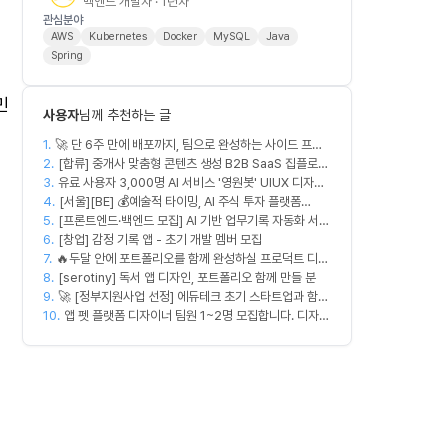
백엔드 개발자 · 1년차
관심분야
AWS
Kubernetes
Docker
MySQL
Java
Spring
민
사용자
님께 추천하는 글
1.
🚀 단 6주 만에 배포까지, 팀으로 완성하는 사이드 프로
2.
젝트 [스위프 웹 15기] 🚀
[합류] 중개사 맞춤형 콘텐츠 생성 B2B SaaS 집플로우
3.
과 함께 하실 멤버를 모집합니다!
유료 사용자 3,000명 AI 서비스 '영원봇' UIUX 디자인
4.
팀원 모집
[서울][BE] 💰예술적 타이밍, AI 주식 투자 플랫폼
5.
[프론트엔드·백엔드 모집] AI 기반 업무기록 자동화 서비
(Spring)
6.
스 MVP 개발
[창업] 감정 기록 앱 - 초기 개발 멤버 모집
7.
🔥두달 안에 포트폴리오를 함께 완성하실 프로덕트 디자
8.
이너를 찾습니다!🔥
[serotiny] 독서 앱 디자인, 포트폴리오 함께 만들 분
9.
🚀 [정부지원사업 선정] 에듀테크 초기 스타트업과 함께
10.
할 디자이너/기획자/마케터 크루 모집합니다!
앱 펫 플랫폼 디자이너 팀원 1~2명 모집합니다. 디자인
범위는 한분씩 아바타 디자인,앱 디자인 맡습니다 혼자
서 둘다 하셔도 합니다!