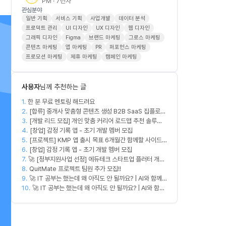
PM · 7년차
관심분야
일반 기획
서비스 기획
사업개발
데이터 분석
프로덕트 관리
UI 디자인
UX 디자인
웹 디자인
그래픽 디자인
Figma
브랜드 마케팅
그로스 마케팅
콘텐츠 마케팅
앱 마케팅
PR
퍼포먼스 마케팅
프로모션 마케팅
제휴 마케팅
캠페인 마케팅
사용자
님께 추천하는 글
1.
한 분 무료 멘토링 해드려요
2.
[합류] 중개사 맞춤형 콘텐츠 생성 B2B SaaS 집플로우
3.
과 함께 하실 멤버를 모집합니다!
[개발 리드 모집] 개인 맞춤 커리어 로드맵 추천 솔루션
4.
커넥터즈의 백엔드 개발 엔지니어. 리드 개발자를 모집
[창업] 감정 기록 앱 - 초기 개발 멤버 모집
5.
합니다! (첫 버전 완성, AWS 크레딧 5,000$+ 활용 가
[프로젝트] KMP 앱 출시 목표 6개월간 함께할 사이드
6.
능)
프로젝트 팀원 모집
[창업] 감정 기록 앱 - 초기 개발 멤버 모집
7.
🚀 [정부지원사업 선정] 에듀테크 스타트업 플러터 개발
8.
자를 모십니다!
QuitMate 프로젝트 팀원 추가 모집!!
9.
🚀 IT 공부는 했는데 왜 아직도 안 될까요? | AI와 함께
10.
실무 중심 IT 모임 🤖
🚀 IT 공부는 했는데 왜 아직도 안 될까요? | AI와 함께
실무 중심 IT 모임 🤖