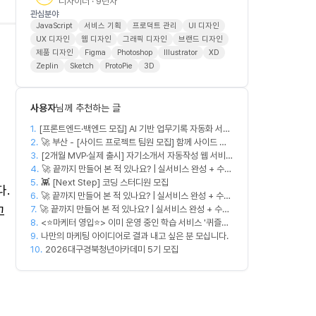
디자이너 · 9년차
관심분야
JavaScript
서비스 기획
프로덕트 관리
UI 디자인
UX 디자인
웹 디자인
그래픽 디자인
브랜드 디자인
제품 디자인
Figma
Photoshop
Illustrator
XD
Zeplin
Sketch
ProtoPie
3D
사용자
님께 추천하는 글
1.
[프론트엔드·백엔드 모집] AI 기반 업무기록 자동화 서비
2.
스 MVP 개발
🚀 부산 - [사이드 프로젝트 팀원 모집] 함께 사이드 프
3.
로젝트 진행할 팀원 모집합니다. 🚀
[2개월 MVP·실제 출시] 자기소개서 자동작성 웹 서비스
4.
디자이너·프론트엔드·백엔드·AI 엔지니어 모집
🚀 끝까지 만들어 본 적 있나요? | 실서비스 완성 + 수익
5.
👾 [Next Step] 코딩 스터디원 모집
창출 모임 💰
다.
6.
🚀 끝까지 만들어 본 적 있나요? | 실서비스 완성 + 수익
고
7.
🚀 끝까지 만들어 본 적 있나요? | 실서비스 완성 + 수익
창출 모임 💰
8.
창출 모임 💰
<⭐마케터 영입⭐> 이미 운영 중인 학습 서비스 '퀴즐리',
9.
함께 키워갈 마케터를 찾습니다
나만의 마케팅 아이디어로 결과 내고 싶은 분 모십니다.
10.
2026대구경북청년아카데미 5기 모집