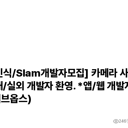
물인식/Slam개발자모집] 카메라 
/실외 개발자 환영. *앱/웹 개발
데브옵스)
246