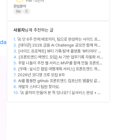
PM · 0년차
관심분야
Go
C
사용자
님께 추천하는 글
1.
🚀 단 6주 만에 배포까지, 팀으로 완성하는 사이드 프로
ada
2.
젝트 [스위프 웹 15기] 🚀
[데이콘] 2026 금융 AI Challenge 공모전 함께 하실
3.
프론트엔드, 백엔드, 디자이너 구합니다!
[사이드 프로젝트] 뷰티 기록·탐색 플랫폼 ‘뷰티어리’ 디
4.
자이너·프론트엔드·백엔드 팀원을 모집합니다
[프론트엔드·백엔드 모집] AI 기반 업무기록 자동화 서비
5.
주말 나들이 추천 웹 서비스 MVP를 함께 만들 프론트엔
스 MVP 개발
6.
드/디자이너 모집합니다
[우때 : 실시간 협업 여행계획 서비스] 프론트엔드 개발
7.
2026년 코디영 크루 모집 8차
자 팀원을 모집합니다
8.
AI를 활용한 github 프론트엔드 컴포넌트 템플릿 같이
9.
만드실분
개발자 스터디 팀원 찾아요.
10.
🚀 끝까지 만들어 본 적 있나요? | 실서비스 완성 + 수
익 창출 모임 💰